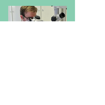
Parodontologie
Die Parodontologie beschäftigen
sich mit den Erkrankungen des
Zahnhalteapparates. In der
Parodontitis-Therapie setzen wir auf
Früherkennung, gezielte Aufklärung