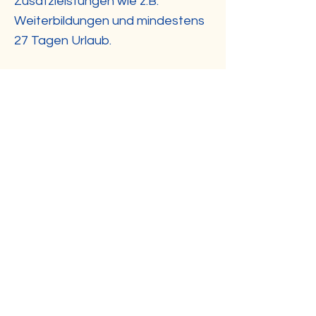
Zusatzleistungen wie z.B.
Weiterbildungen und mindestens
27 Tagen Urlaub.
Interessiert? Dann bewerben Sie
sich und senden uns Ihre
Bewerbungsunterlagen an
Zahnarzt-Rogler@gmx.de
.
Wir freuen uns darauf, Sie
kennenzulernen!
Previous
Next
Copyright © Gemeinschaftspraxis Dr.
Rogler